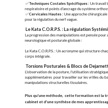
​ ✅
Techniques Costales Spécifiques
: Un travail 
respiratoire et points d'ancrage du système ortho
​ ✅
Cervicales Hautes
: Une approche chirurgicale 
pour la régulation du nerf vague.
Le Kata C.O.R.P.S. : La régulation Systém
​
​La progression des manipulations est pensée pou
neurologique et posturale globale :
Le Kata C.O.R.P.S. : Un acronyme qui structure cha
corps intégrale.
Torsions Posturales & Blocs de Dejarnet
​
L'observation de la posture,
l'u
tilisation stratégiqu
supplémentaires pour travailler sur les vrilles du ba
manipulations
structurelles tissulaires.
Plus qu'une méthode, cette formation est la t
cabinet et d'une synthèse de mes apprentissa