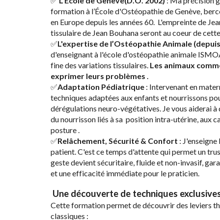
​✅
L'École de Genève(D.O. 2002)
:
Ma précision g
formation à l’École d'Ostéopathie de Genève, berce
en Europe depuis les années 60. L'empreinte de 
tissulaire de Jean Bouhana seront au coeur de cette
​✅
L'expertise de l’Ostéopathie Animale (depui
d'enseignant à l'école d'ostéopathie animale ISMOA
fine des variations tissulaires.
L
es animaux
comme
exprimer leurs problèmes
.
​✅
Adaptation Pédiatrique
: Intervenant en mater
techniques adaptées aux enfants et nourrissons pour
dérégulations neuro-végétatives.
J
e vous aiderai à
du nourrisson liés à sa position intra-utérine, aux 
posture .
​✅
Relâchement, Sécurité & Confort
: J'enseigne 
patient. C'est ce temps d'attente qui permet un trus
geste devient sécuritaire, fluide et non-invasif, gar
et une efficacité immédiate pour le praticien.
​
Une découverte de techniques exclusive
​Cette formation permet de découvrir des leviers 
classiques :