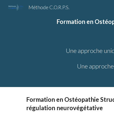
Méthode C.O.R.P.S.
Sk
Formation en Ostéopa
Une
approche
uniq
U
ne approch
Formation en Ostéopathie Struct
régulation neurovégétative