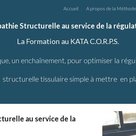
Accueil
A propos de la Méthode 
ip to main content
Skip to navigat
thie Structurelle au service de la régul
La Formation au KATA C.O.R.P.S.
ue, un enchaînement
, pour optimiser la rég
e
structurelle tissulaire
simple à mettre en pl
urelle au service de la