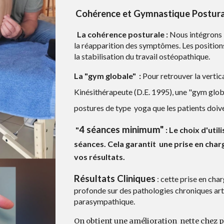
Cohérence et Gymnastique Postura
​
La
cohérence posturale
:
Nous intégrons 
la réapparition des symptômes.
Les position
la stabilis
ation
du
travail
ostéopathique.
La "
gym globale"
:
Pour retrouver la vertic
Kinésithérapeute (D.E. 1995),
une "gym globa
postures de type yoga que les patients doive
4 séances minimum"
"
: Le choix d'uti
séances. Cela garantit une prise en charg
vos résultats.
Résultats Cliniques
: cette prise en cha
profonde sur des pathologies chroniques arti
parasympathique.
On obtient une amélioration nette chez p