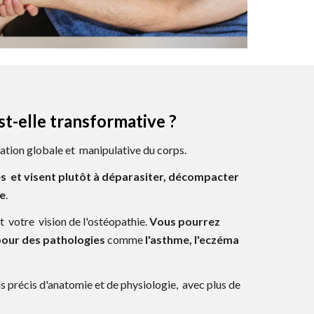
t-elle transformative ?
tion globale et manipulative du corps
.
es
et
visent plutôt à
déparasiter, décompacter
le
.
nt
votre
vision de l'ostéopathie.
V
ous pourrez
pour
des pathologies
comme
l'asthme, l'eczéma
s précis d'anatomie et de physiologie,
avec plus de