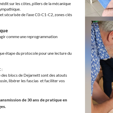
inédit sur les côtes, piliers de la mécanique
sympathique.
et sécurisée de l'axe C0-C1-C2, zones clés
ique
r agir comme une reprogrammation
que étape du protocole pour une lecture du
t
:
e des
blocs de Dejarnett sont des atouts
ssin,
libé
rer
les fascias
et faciliter vos
ransmission de 30 ans de pratique en
ges.