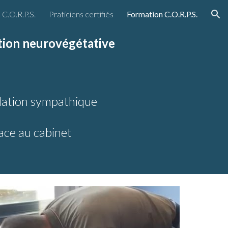
C.O.R.P.S.
Praticiens certifiés
Formation C.O.R.P.S.
ion
ation neurovégétative
ulation sympathique
ace au cabinet