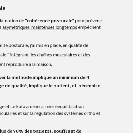
le
la notion de
"cohérence posturale"
p
our
prévenir
s
asymétriques maintenues longtemps
empêchent
alité posturale,
j'ai mis en place
, en qualité de
le " intégrant
les cha
î
nes musculaires
et des
nt reproduire à la maison.
liser la méthode implique un minimum de 4
e de qualité, implique le patient,
et
pérennise
rge et ce kata
amènera une rééquilibration
culaires et sur la régulation des systèmes ortho et
lus de
70% des patients, souffrant de