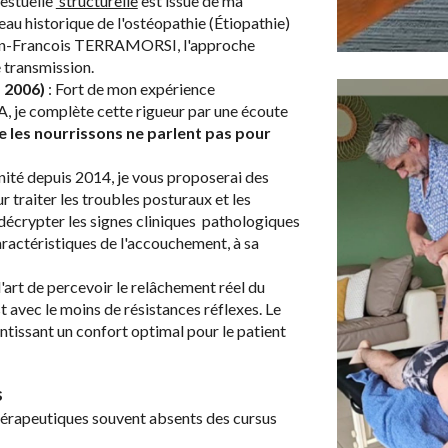
estuelle
structurelle
est issue de ma
au historique de l'ostéopathie (Étiopathie)
Jean-Francois TERRAMORSI, l'approche
 transmission.
s 2006)
: Fort de mon expérience
, je complète cette rigueur par une écoute
 l
es nourrissons
ne parlent pas pour
nité depuis 2014, je vous proposerai des
 traiter les troubles posturaux et les
 décrypter les signes cliniques pathologiques
caractéristiques de l'accouchement, à sa
l'art de percevoir le relâchement réel du
t avec le moins de résistances réflexes. Le
antissant un confort optimal pour le patient
s
thérapeutiques souvent absents des cursus