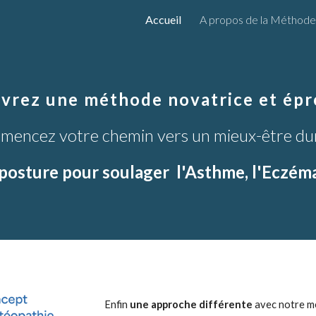
Accueil
A propos de la Méthode 
ip to main content
Skip to navigat
vrez une méthode novatrice et ép
encez votre chemin vers un mieux-être du
 posture pour soulager l'Asthme, l'Eczéma,
Enfin
une approche différente
avec n
otre m