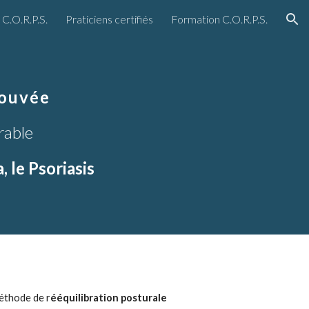
C.O.R.P.S.
Praticiens certifiés
Formation C.O.R.P.S.
ion
rouvée
rable
 le Psoriasis
éthode de r
ééquilibration posturale