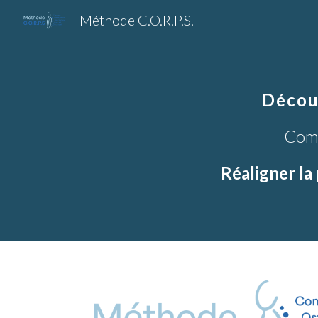
Méthode C.O.R.P.S.
Sk
Décou
Comm
Réaligner la