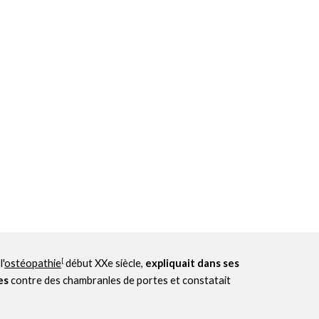
[
e
l'
ostéopathie
d
ébut XXe siècle,
expliquait dans ses
es
contre des chambranles de portes et constatait