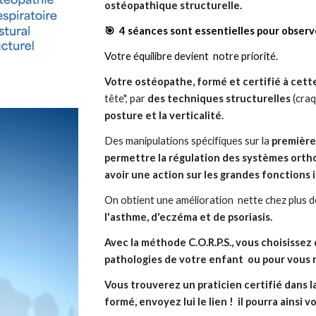
ostéopathique
structurelle.
🎯 4 séances sont essentielles pour observ
Votre équilibre devient notre priorité.
Votre ostéopathe, formé et certifié à cet
tête",
par
des techniques structurelles
(craq
posture et la verticalité.
Des manipulations spécifiques sur la
première
permettre la
régulation des systèmes ort
avoir une action sur
les
grandes fonctions i
On obtient une
amélioration nette
chez
plus 
l'asthme, d'eczéma et d
e
psoriasis.
Avec la méthode C.O.R.P.S., vous choisissez 
pathologies de votre enfant ou pour vous
Vous trouverez un praticien certifié dans l
formé, envoyez lui le lien ! il pourra ainsi