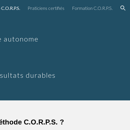
C.O.R.P.S.
Praticiens certifiés
Formation C.O.R.P.S.
ion
rne autonome
sultats durables
éthode C.O.R.P.S
.
?