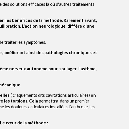
e
des solutions efficaces là où d'autres traitements
er les bénéfices de la méthode. Rarement avant,
uilibration. L'action neurologique diffère d'une
de traiter les symptômes
.
, améliorant ainsi des
pathologies chroniques et
stème
nerveux
autonome pour soulager
l'asthme,
 mécanique
lles (
craquements dits cavitations articulaires)
on
re les torsions
. Cela
permet
tra
dans un premier
mme
l
es douleurs articulaires installées, l'arthrose, les
 L
e cœur de la
méthode
: