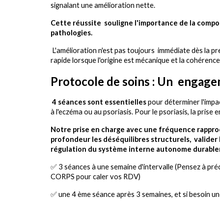
signalant une amélioration nette
.
Ce
tte réussite
souligne l'importance de la comp
pathologies.
L'amélioration
n'est pas toujours
immédiate dès la pr
rapide
lorsque
l'origine est mécanique et
la cohérence
Protocole de soins :
Un engagem
4 séances
sont
essentielles
pour déterminer
l'impa
à l'eczéma ou au psoriasis. Pour le psoriasis, la prise 
Notre prise en charge avec une fréquence rappr
profondeur les dés
équilibres structurels,
valider 
régulation du système interne autonome durabl
✅ 3 séances à
une
semaine d'intervalle (
Pensez à
préc
CORPS pour caler
vos
RDV)
✅ une 4 ème séance après 3 semaines, et si besoin un