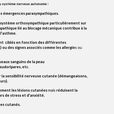
:
u système nerveux autonome
es émergences parasympathiques
.
le système orthosympathique
particulièrement sur
mpathique lié au blocage mécanique contribue à la
 l'asthme.
nt ciblés en fonction des différentes
) ou des signes associés comme les allergie
s ou
seaux sanguins de la peau
sudoripares, etc
.
la sensibilité nerveuse cutanée (démangeaisons,
eurs)
.
tement les lésions cutanées
mais
réduisent la
urs de stress et d'anxiété.
mes cutanés.