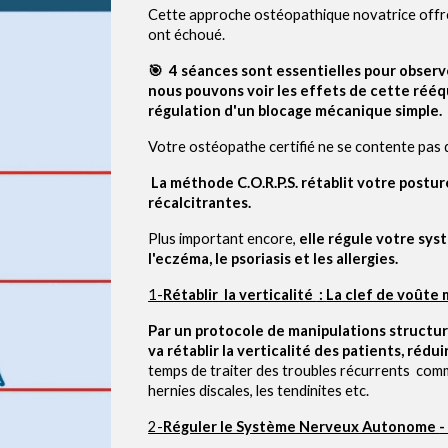
Cette approche ostéopathique novatrice
offr
ont échoué.
🎯
4 séances sont essentielles
pour observ
nous pouvons voir les effets de cette rééq
régulation d'un blocage mécanique simple.
Votre ostéopathe certifié
ne se contente pas 
La méthode C.O.R.P.S. rétabli
t
votre posture
récalcitrantes.
Plus important encore,
elle régule votre sy
l'eczéma, le psoriasis et les allergies.
1-
Rétabli
r
la verticalité
:
La clef de voûte
Par u
n protocole de manipulations structure
va
rétablir la verticalité des patients, rédui
temps de traiter des troubles récurrents co
hernies discales, les tendinites etc.
2-
Réguler le Système Nerveux Autonome
-