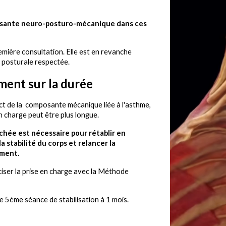
osante neuro-posturo-mécanique dans ces
emière consultation
. Elle
est en revanche
 posturale respectée
.
ent sur la durée
ct de la
composante mécanique liée à l'asthme,
en charge peut être plus longue.
oché
e
est nécessaire pour
rétablir
en
la stabilité du corps
et relancer la
ement.
iser la prise en charge avec la Méthode
e 5éme séance de stabilisation à 1 mois.