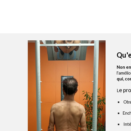
Qu'e
N
on en
l'améli
qui, c
e pro
L
Obse
Ench
Inté