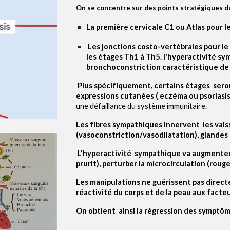
On se concentre sur des points stratégiques
d
L
a première cervicale C1
ou Atlas
pour l
L
es jonctions costo-vertébrales pour 
l
es étages T
h1 à Th5. l'hyperactivité sy
bronchoconstriction caractéristique de
Plus spécifiquement, certains étages sero
expressions cutanées ( eczéma ou psoriasis
une défaillance du système immunitaire.
Les fibres sympathiques innervent les vais
(vasoconstriction/vasodilatation), glandes
L
'hyperactivité
sympathique va augmenter 
prurit), perturber la microcirculation (roug
Les manipulations ne guérissent pas direc
réactivité du corps et de la peau aux facte
On obtient ainsi la régression des symptô